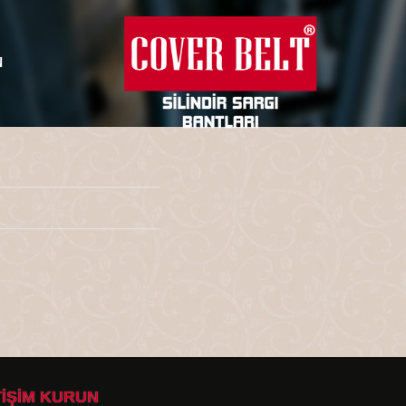
N
TİŞİM KURUN