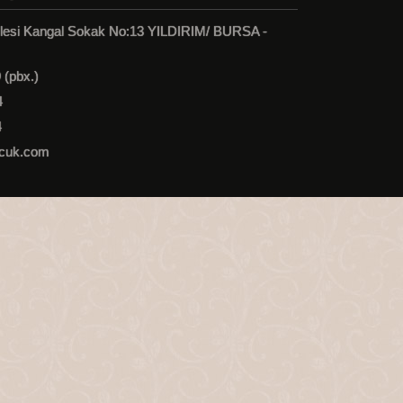
llesi Kangal Sokak No:13 YILDIRIM/ BURSA -
 (pbx.)
4
4
cuk.com