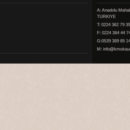
A: Anadolu Maha
TURKIYE
T: 0224 362 79 39
F: 0224 364 44 7
G:0539 389 85 1
M: info@kmokau